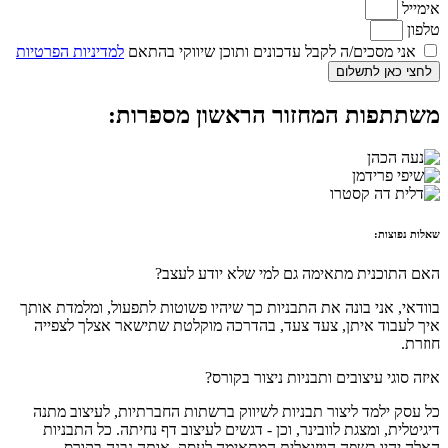
אימייל
טלפון
אני מסכים/ה לקבל עדכונים ותוכן שיווקי בהתאם
למדיניות הפרטיות
לחצי כאן לתשלום
משתתפות המחזור הראשון מספרות:
שאלות נפוצות:
האם התוכנית מתאימה גם למי שלא יודע לעצב?
בוודאי, אני בונה את התבניות כך שיהיו פשוטות לתפעול, ומלמדת אותך
איך לעבוד איתן, צעד צעד, בהדרכה מוקלטת שתישאר אצלך לצפייה
חוזרת.
איזה סוגי עיצובים ותבניות ניצור בקורס?
כל עסק ילמד ליצור תבניות לשיווק ברשתות החברתיות, לעיצוב מתנה
דיגיטלית, ומצגת לוובינר, וכן - דגשים לעיצוב דף נחיתה. כל התבניות
האלה יהיו בשפה הויזואלית המתאימה לעסק, אותה נבנה בקורס.