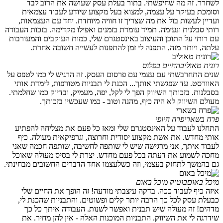
לשחרר. זה מה שחיפשתי. בתור בעלת עסק שעושה את הרוב לבד
וסומכת בעיקר על עצמה, למצוא בעל מקצוע שיודע לעבוד עצמאית
ועדיין לעשות בול את מה שצריך זו חוויה מיוחדת. יחד עם העצמאות,
רותי סבלנית ונעימה. תמיד עומדת בזמנים ואפילו מקדימה. בזכות העבודה
עם רותי על התוכן והעיצוב באינסטגרם שלי, כמות העוקבים והמעורבות
עלתה, ויותר מזה, התפנה לי זמן להתפנות לעשייה חשובה אחרת.
רונית טאוליב
החיים בפלוס
שנים התחרבשתי עם עצמי עם פרסום העסק. זה הרגיש לי כמו לטפס על
האוורסט. עד שפגשתי אותך... הכנת לי תבניות מטורפות, לימדת אותי
בסבלנות. בזכותך השיווק הפך לי לקל, יפה, מעמיק, ובדיוק כמו שחלמתי.
מעולם השיווק לא היה כיף, מהנה וטוב - כמו שעכשיו בזכותך.
פרח בשארי
פרח היופי
התחלנו לעבוד על האינסטגרם שלי ומאז כל פעם את מצליחה להפתיע
אותי מחדש. את אשת מקצוע יסודית וחרוצה, וגרפיקאית מעולה. כיף
לעבוד איתך, אני מרגישה שיש לי שותפה לחשיבה, שותפה חכמה שאני
מחכה לשמוע את דעתה בכל פעם מחדש. יצרת לי בסיס מעולה שאוכל
גם בהמשך לתחזק בעצמי, וזה כשלעצמו אחד הדברים החשובים מבחינתי.
מיכל באום
בוטיק מיכל באום
איזה כיף לעבוד ככה. בדקה עיצבתי מודעה! זה הופך את החיים שלי
כבעלת עסק לכל כך הרבה יותר קלים ופשוטים. והתבניות שהכנת לי,
מדהים! זה מעולה שיש תבנית ואפשר לשנות. העבודה איתך כל כך
שידרגה לי את השיווק. התבניות המוכנות האלה - אין להן מחיר. את