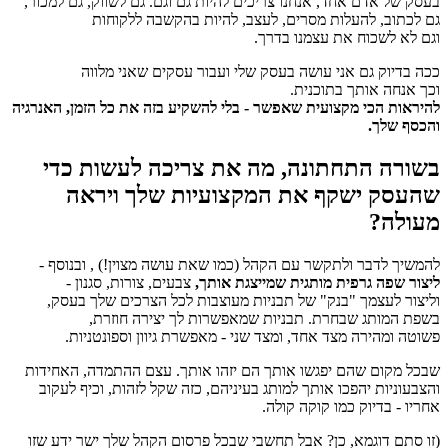
בעסק של אדם אחד, אנחנו צריכים להיות גם וגם. גם לשווק, גם למכור,
גם לכתוב, להעלות מסרים, לעצב, להיות בהקשבה ללקוחות
וגם לא לשכוח את עצמנו בדרך.
ככה בדיוק גם אני עושה בעסק שלי ועבור עסקים שאני מלווה
וכך אנחה אותך בתוכנית.
להיראות הכי מקצועית שאפשר - בלי להשקיע בזה
את כל הזמן, האנרגיה
והכסף שלך.
בשורה התחתונה, מה את צריכה לעשות כדי
שהעסק ישקף את המקצועיות שלך ויראה
מעולה?
להמשיך לדבר ולתקשר עם הקהל (כמו שאת עושה מצוין!) , ובנוסף -
ליצור שפה גרפית מותגית
שמייצגת אותך,
צבעים, צורות, סגנון -
וליצור לעצמך "בנק" של תבניות מעוצבות לכל הצרכים שלך בעסק,
בשפת המותג שבחרת. תבניות שמאפשרות לך יצירה חוזרת,
פשוטה ומהירה מצד אחד, ומצד שני - מאפשרת גיוון וספונטניות.
שבכל מקום שהם יפגשו אותך הם יזהו אותך. עצם ההתמדה, האחידות
והצבעוניות יהפכו אותך למותג בעיניהם, כזה שקל לזהות, וכיף לעקוב
אחריו - בדיוק כמו קוקה קולה.
(זו סתם דוגמא, כן? אבל תחשבי שבכל פרסום הקהל שלך ישר ידע שזו