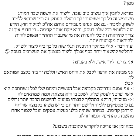
ממך?
בוודאי. להבין איך עיצוב טוב עובד, וליצור את השפה שבה המותג
משתמש זה כל כך משמעותי לך כבעלת העסק. זה כמו שכדאי ללמוד
לשווק, למכור - גם אם אנחנו מעבירים אותם אח"כ למיקור חוץ. הידע
הזה רלוונטי בכל שלב בעסק, והוא ייקח אותך קדימה - כי תדעי איך זה
צריך להיראות ותוכלי להנחות את מי שיעבדו תחתייך ופשוט להיות
ולהיראות מקצועית יותר.
ועוד דבר - אולי במהלך התוכנית תגלי שזה כל כך כיף ליצור ולשווק,
ותחליטי להשאיר יותר כסף אצלך וליצור בעצמך את העיצובים בעסק 🙂
אני צריכה ליווי אישי, ולא בקבוצה
אני מבינה את הרצון לקבל את היחס האישי וללכת יד ביד בקצב המותאם
לך.
אבל:
> אני אמנם מדריכה בקבוצה אבל העשייה והיחס שלי לכל משתתפת הוא
אישי ופרטני לעסק שלה, לשלב בו היא נמצאת ולמה שמתאים לה.
>> מניסיוני, דווקא בתהליך קבוצתי מגיעים להישגים הרבה יותר גדולים.
גם כי מספיקים ללמוד וליישם יותר וגם כי יש משהו בקבוצה שדוחף
ומדרבן קדימה. במיוחד שנהיה כולנו בעלות עסקים ונוכל ללמוד אחת
מהשניה, להתייעץ ולעזור זו לזו.
כמה זמן אני צריכה להקדיש לתוכנית בשבוע?