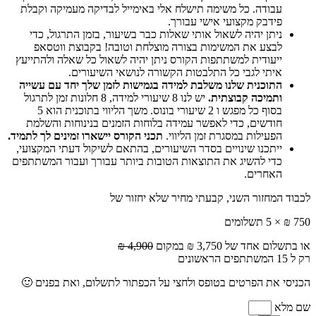
עבודה. כל משימה תישלח אלי באימייל לבדיקה מעמיקה וקבלת
פידבק מקצועי אישי עבורך.
ניתן יהיה לשאול אותי שאלות כבר בשיעור, בזמן התרגול, כדי
לבצע את המשימות בצורה מוצלחת וטובה! בקבוצת ווטסאפ
ייעודית למשתתפות הקורס ניתן יהיה לשאול כל שאלה ולהתייעץ
איתי לגבי כל התלבטות הקשורה לנושאי השיעורים.
התוכנית שלנו משלבת למידה בגמישות לזמן שלך יחד עם עשייה
ותמיכה קבוצתית.
יש לנו 8 שיעורי למידה, 8 חלונות זמן לתרגול
בסוף כל מפגש ו 2 שיעורי בונוס. משך הליווי בתוכנית הוא 5
חודשים, כדי לאפשר עמידה בלוחות הזמנים בנינוחות והשלמת
הפעילות במסגרת זמן הליווי.
תכני הקורס יישארו זמינים לך לתמיד.
ייתכנו שינויים בסדר השיעורים, בהתאם לשיקול דעתי המקצועי,
כדי להשיג את התוצאות הטובות ביותר עבורך ועבור המשתתפים
האחרים.
לכבוד המחזור השני, קבעתי מחיר שלא יחזור של
750 ₪ × 5 תשלומים
או בתשלום אחד של 3,750 ₪ במקום
4,900 ₪
רק ל 15 המשתתפים הראשונים
הכניסי את הפרטים בטופס ולחצי על הכפתור לתשלום, ואת בפנים 🙂
שם מלא