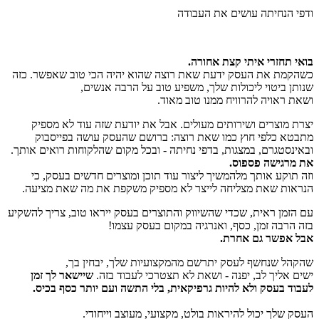
ודפי הנחיתה עושים את העבודה
בואי תחזרי איתי קצת אחורה.
כשהקמת את העסק ידעת שאת רוצה שהוא יהיה הכי טוב שאפשר. כזה
שנותן ביטוי ליכולות שלך, משפיע טוב על הרבה אנשים,
ושאת ראויה להרוויח ממנו טוב מאוד.
יצרת מוצרים ושירותים מעולים. אבל את יודעת שזה עוד לא מספיק
מתבטא כלפי חוץ כמו שאת רוצה: ברושם שהעסק עושה בפייסבוק
ובאינסטגרם, במצגות, בדפי נחיתה - ובכל מקום שהלקוחות רואים אותך.
את מרגישה פספוס.
וזה תוקע אותך מלהמשיך ליצור עוד תוכן ומוצרים חדשים בעסק,
כי
הנראות שאת מצליחה לייצר לא מספיק משקפת את מה שאת מציעה.
עם הזמן ראית, שכדי שהשיווק והתוצרים בעסק ייראו טוב, צריך להשקיע
בזה הרבה זמן, כסף, ואנרגיה במקום בעסק עצמו!
אבל אפשר גם אחרת.
שהקהל שנחשף לעסק יתרשם מהמקצועיות שלך, יבחין בך,
ישים אליך לב, יפנה - ושאת לא תצטרכי לעבוד בזה.
שיישאר לך זמן
לעבוד בעסק
ולא להיות גרפיקאית, בלי התשה ועם יותר כסף בכיס.
העסק שלך יכול להיראות בולט, מקצועי, מעוצב וייחודי.