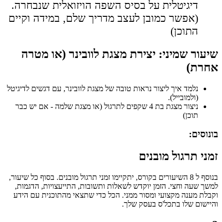
דיגיטלית על בסיס השפה הויזואלית שנבחרה.
(אפשר כמובן לעצב מדריך שלם, במידה וקיים
התוכן)
שיעור שמיני: יצירת מצגת לוובינר (או מטרה
אחרת)
נלמד איך ליצור נראות טובה של מצגת לוובינר, עם דגשים לדיגיטל
(ולמובייל).
ניצור מצגת בת 4 שקפים לתרגול (או מצגת שלמה - אם יש כבר
תוכן)
בונוסים:
זמני תרגול מובנים
בנוסף ל 8 השיעורים בקורס, יתקיימו זמני תרגול מובנים. בסוף כל שיעור,
למשך שעה וחצי. הזמן יוקדש לשאלות ותשובות, התייעצויות, הדגמות,
וקבלת מענה מקצועי ומסור ממני. הכל כדי שתצאי מהתוכנית עם הידע
והיישום שלו בתכל'ס בעסק שלך.