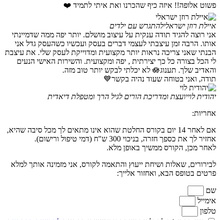
פשוט אלופה!! איזה כיף שהכרנו ואת איתי לתמיד ❤️
איילת רוזן ישראלי
להתגרש עם ילדים
אני רוצה להגיד תודה ענקית על עיצוב מושלם. יותר יפה ממה שדמיינתי
אותו. הרבה זמן עיצבתי לעצמי דברים בעסק ועכשיו כשהעסק גדל אני
הבנתי שאני צריכה נראות יותר מקצועית ומדוייקת לעסק שלי. את עיצבת
לי הכל בצורה כל כך יצירתית , יפה ומקצועית. והשירות האישי הנעים
והאדיב שלך. תענוג🪷 לא יכלתי לבקש יותר טוב מזה.
תודה, ואני בטוחה שעוד נהיה בקשר💙
יהודית לוי
יועצת ומדריכת הורים לגיל הרך ומטפלת דיאדית
אחריות:
אם לאחר 14 יום בקורס החלטת שהוא אינו מתאים לך מכל סיבה שהיא,
אחזיר לך את כספך חזרה, בניכוי 300 ש"ח (דמי טיפול ורישום).
לאחר מכן, הקורס ממשיך באופן מלא.
לבירורים, שאלות ושיחת ייעוץ והתאמה לקורס, אני מזמינה אותך למלא
פרטים בטופס הבא, ואחזור אלייך:
שם
אימייל
טלפון