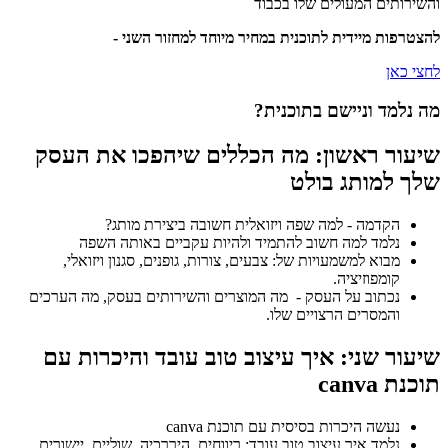
והשירותים המעולים שלו בכבוד
להצטרפות מיידית לתוכנית במחיר מיוחד למחזור השני -
לחצי כאן
מה נלמד וניישם בתוכנית?
שיעור ראשון: מה הכללים שיהפכו את העסק
שלך למותג בולט
הקדמה - למה שפה ויזואלית חשובה ביצירת מותג?
נלמד למה חשוב להתמיד ולהיות עקביים באותה השפה
מבוא למשמעויות של: צבעים, צורות, גופנים, סגנון ויזואלי,
קומפוזיציה.
נכתוב על העסק - מה המוצרים והשירותים בעסק, מה הערכים
והמסרים הרצויים שלו.
שיעור שני: איך עיצוב טוב עובד והיכרות עם
תוכנת canva
נעשה היכרות בסיסית עם תוכנת canva
נלמד איך עיצוב טוב עובד: ריווחים, היררכיה, שוליים, יישורים,