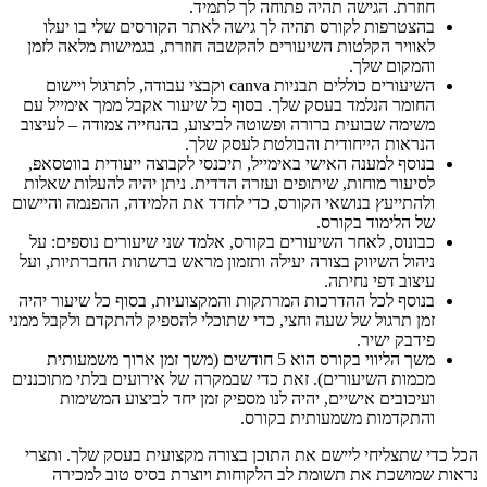
חוזרת. הגישה תהיה פתוחה לך לתמיד.
בהצטרפות לקורס תהיה לך גישה לאתר הקורסים שלי בו יעלו
לאוויר הקלטות השיעורים להקשבה חוזרת, בגמישות מלאה לזמן
והמקום שלך.
השיעורים כוללים תבניות canva וקבצי עבודה, לתרגול ויישום
החומר הנלמד בעסק שלך. בסוף כל שיעור אקבל ממך אימייל עם
משימה שבועית ברורה ופשוטה לביצוע, בהנחייה צמודה – לעיצוב
הנראות הייחודית והבולטת לעסק שלך.
בנוסף למענה האישי באימייל, תיכנסי לקבוצה ייעודית בווטסאפ,
לסיעור מוחות, שיתופים ועזרה הדדית. ניתן יהיה להעלות שאלות
ולהתייעץ בנושאי הקורס, כדי לחדד את הלמידה, ההפנמה והיישום
של הלימוד בקורס.
כבונוס, לאחר השיעורים בקורס, אלמד שני שיעורים נוספים: על
ניהול השיווק בצורה יעילה ותזמון מראש ברשתות החברתיות, ועל
עיצוב דפי נחיתה.
בנוסף לכל ההדרכות המרתקות והמקצועיות, בסוף כל שיעור יהיה
זמן תרגול של שעה וחצי, כדי שתוכלי להספיק להתקדם ולקבל ממני
פידבק ישיר.
משך הליווי בקורס הוא 5 חודשים (משך זמן ארוך משמעותית
מכמות השיעורים). זאת כדי שבמקרה של אירועים בלתי מתוכננים
ועיכובים אישיים, יהיה לנו מספיק זמן יחד לביצוע המשימות
והתקדמות משמעותית בקורס.
הכל כדי שתצליחי ליישם את התוכן בצורה מקצועית בעסק שלך. ותצרי
נראות שמושכת את תשומת לב הלקוחות ויוצרת בסיס טוב למכירה