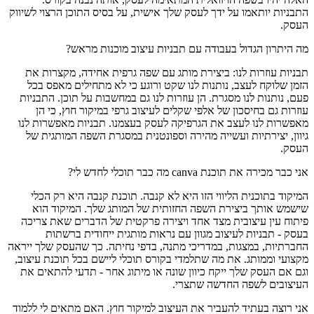
התבניות יותאמו על ידך לעסק שלך אישית, על בסיס התוכן הרצוי לשיווק
העסק.
מה היתרון הגדול בעבודה עם תבניות עיצוב מוכנות מראש?
תבניות עוזרות לנו: ביצירת מותג עם שפה גרפית אחידה, מקצרות את
הזמן שלוקח לעצב, נותנות לנו שקט ורוגע כי לא מתחילים מאפס בכל
פעם, נותנות לנו מסגרת. הן עוזרות לנו גם במחשבות על תוכן. התבניות
עוזרות גם בחיסכון של אלפי שקלים לעיצוב גרפי במיקור חוץ, כי הן
מאפשרות לנו לעצב את הגרפיקה לעסק בעצמנו. תבניות מאפשרות לנו
גיוון, יצירתיות ועשייה מהירה וספונטנית במסגרת השפה המותגית של
העסק.
אני כבר מכירה את תוכנת canva מה כבר תוכלי לחדש לי?
המיקוד בתוכנית הליווי הזו היא לא קנבה. תוכנת קנבה היא רק הכלי
שישמש אותך ביצירת השפה החזותית של המותג שלך. המיקוד הוא
פיתוח עין עיצובית מצד אחד ויצירה פרקטית של הדברים שאת צריכה
בעסק - תבניות לעיצוב מגוון עם נראות מותגית ייחודית ברשתות
החברתיות, במצגות, במדריכי מתנה, בדפי נחיתה. כך שהעסק שלך ייראה
מקצועי וממותג. את מה שתלמדי בקורס תוכלי ליישם בכל תוכנת עיצוב,
וגם אם העסק שלך ייקח כיוון שונה או מיתוג אחר - תדעי להתאים את
העיצובים לשפה החדשה שתצרי.
אני רוצה בעתיד להעביר את העיצוב למיקור חוץ. האם מתאים לי ללמוד