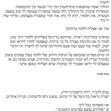
לתמיד.
תהליך אומר שתוצאות מתרחשות תוך כדי תנועה וכך מתבססות
ונשארות יציבות. כל התהליך הזה נעשה במסגרת שעושה לך טוב מעצם
העשייה. את תלמדי, יהיה לך כיף, את תהיי במסגרת מעצימה, ובליווי שלי,
יד ביד.
איך אני אצליח ללמוד מרחוק?
מניסיוני בהדרכות ראיתי, שדווקא בדיגיטל מצליחים ללמוד יותר טוב.
למה? כי אני מדגימה בצורה כל כך ברורה, שאפשר לחזור לוידאו שוב
ושוב, לנסות עוד פעם ועוד פעם וההדרכה זמינה לך לתמיד. זה הדבר
החשוב.
זה קורס מפורט שמבוסס על הניסיון הרחב שלי ללמד בעלי עסקים עיצוב.
במקרה ועדיין לא תביני ותצטרכי הדגמה נקודתית, אנחנו נפתח זום או
שאצלם לך וידאו ואסביר לך במקרה שלא תצליחי באופן אישי.
נעים מאוד!
נעים להכיר, רותי גרוסברגר-חרץ,
יוצרת נראות בדיגיטל על ידי מיתוג, עיצוב גרפי לרשתות, ובניית אתרים.
אני מאמינה בכל ליבי
ש "אלוהים נמצא בפרטים הקטנים",