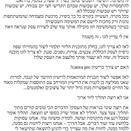
זה משתנה. השיעור השבועי נמשך בערך 3 שעות, בנוסף, בהתאם
להתמסרות שלך, יש שבועות שבהם תקדישי חצי יום עבודה, יש שבועות
שיותר ויש שבועות שבכלל לא.
בכל מקרה, העשייה בקורס כל כך כיפית, מרגשת ומצמיחה שהמשתתפות
נהנות ורק מחכות ליישם את המשימה השבועית!
בעיקר כשהמשימה הזו מובילה אותך עוד שלב ליצירת עסק שנראה וואו!
אין לי עדיין לוגו - זה משנה?
לא! לא צריך לוגו, כחלק מתוכנית הליווי תלמדי ליצור בהנחייתי שפה
גרפית לעסק הכוללת: צבעים, צורות, גופנים, סגנון. לא צריך לוגו מובנה
בשביל זה, שזה לא יעצור אותך מלעצב את העסק שלך!
האם יש צורך ברישיון canva pro?
לא! אפשר ליצור תבניות המותאמות לרישיון החינמי של קנבה, למרות
שאני ממליצה כן לקנות את הרישיון המורחב עם התוספות שמקלות מאוד
על החיים ומאפשרות מגוון גדול יותר של עיצובים ואלמנטים...
אני לא רוצה תהליך ליווי ארוך
את רוצה שינוי בנראות של העסק? הדברים הכי טובים קורים מתוך
תהליך, צעד צעד. תהליך לא אומר שרק בסופו יש תוצאה. תהליך אומר
שבכל רגע את מתקדמת ועושה, לומדת ומשיגה עוד. אנחנו עסוקות
בלהשיג עוד ועוד דברים, אבל הדרך – אנחנו רוצות ליהנות גם ממנה,
ללמוד ממנה, לחוות את מה שצריך כדי להגיע לתוצאה שתישאר לי