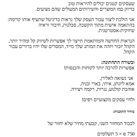
שעסקים קטנים יכולים להיראות טוב
בדיוק כמו המוצרים והשירותים המעולים שהם מציעים.
אני הולכת ליצור עבור העסק שלך נראות בדיגיטל שתעיף אותו קדימה:
בהתאמה אישית מתוך הקשבה, סבלנות, חיבור וראיה
שיווקית-אסטרטגית.
הנראות החדשה והמותאמת תייצר לך אפשרות לשיווק קל ומהיר יותר,
הקהל יזכור ויזהה את המותג שלך מייד, המסרים שלו יהיו ברורים עבור
הקהל.
ובשורה התחתונה:
אפשרות להרבה יותר לקוחות והכנסות!
אני נשואה לאלירן,
אמא ליונתן, איתי, בארי ובניה.
אוהבת קולנוע, נגרות, רקמה ויצירה.
ולחיי עסקים מקצועיים ויפים!
מחיר התוכנית:
לכבוד המחזור השני, קבעתי מחיר שלא יחזור של
750 ₪ × 5 תשלומים