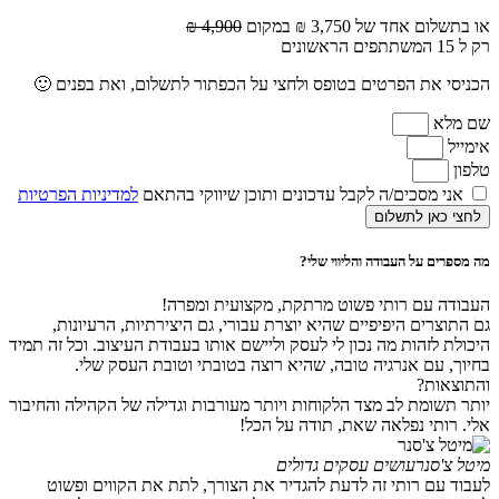
או בתשלום אחד של 3,750 ₪ במקום
4,900 ₪
רק ל 15 המשתתפים הראשונים
הכניסי את הפרטים בטופס ולחצי על הכפתור לתשלום, ואת בפנים 🙂
שם מלא
אימייל
טלפון
אני מסכים/ה לקבל עדכונים ותוכן שיווקי בהתאם
למדיניות הפרטיות
לחצי כאן לתשלום
מה מספרים על העבודה והליווי שלי?
העבודה עם רותי פשוט מרתקת, מקצועית ומפרה!
גם התוצרים היפיפיים שהיא יוצרת עבורי, גם היצירתיות, הרעיונות,
היכולת לזהות מה נכון לי לעסק וליישם אותו בעבודת העיצוב. וכל זה תמיד
בחיוך, עם אנרגיה טובה, שהיא רוצה בטובתי וטובת העסק שלי.
והתוצאות?
יותר תשומת לב מצד הלקוחות ויותר מעורבות וגדילה של הקהילה והחיבור
אלי. רותי נפלאה שאת, תודה על הכל!
מיטל צ'סנר
עושים עסקים גדולים
לעבוד עם רותי זה לדעת להגדיר את הצורך, לתת את הקווים ופשוט