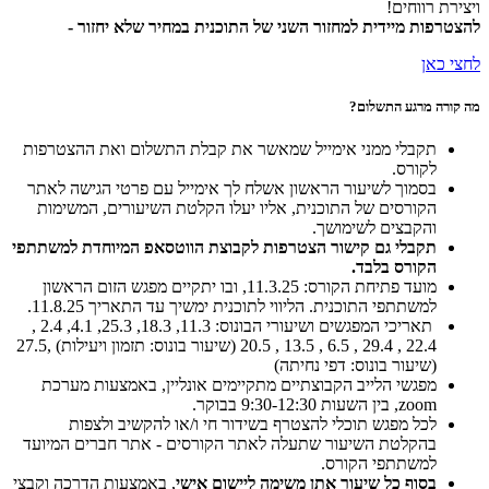
ויצירת רווחים!​
להצטרפות מיידית למחזור השני של התוכנית במחיר שלא יחזור -
לחצי כאן
מה קורה מרגע התשלום?
תקבלי ממני אימייל שמאשר את קבלת התשלום ואת ההצטרפות
לקורס.
בסמוך לשיעור הראשון אשלח לך אימייל עם פרטי הגישה לאתר
הקורסים של התוכנית, אליו יעלו הקלטת השיעורים, המשימות
והקבצים לשימושך.
תקבלי גם קישור הצטרפות לקבוצת הווטסאפ המיוחדת למשתתפי
הקורס בלבד.
מועד פתיחת הקורס: 11.3.25, ובו יתקיים מפגש הזום הראשון
למשתתפי התוכנית. הליווי לתוכנית ימשיך עד התאריך 11.8.25.
תאריכי המפגשים ושיעורי הבונוס: 11.3, 18.3, 25.3, 4.1, 2.4 ,
22.4 , 29.4 , 6.5 , 13.5 , 20.5 (שיעור בונוס: תזמון ויעילות) ,27.5
(שיעור בונוס: דפי נחיתה)
מפגשי הלייב הקבוצתיים מתקיימים אונליין, באמצעות מערכת
zoom, בין השעות 9:30-12:30 בבוקר.
לכל מפגש תוכלי להצטרף בשידור חי ו/או להקשיב ולצפות
בהקלטת השיעור שתעלה לאתר הקורסים - אתר חברים המיועד
למשתתפי הקורס.
בסוף כל שיעור אתן משימה ליישום אישי
, באמצעות הדרכה וקבצי