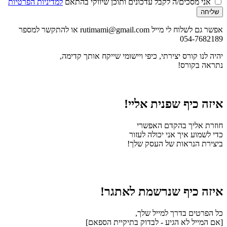
אני מסכים/ה לקבל עדכונים ותוכן שיווקי בהתאם
למדיניות הפרטיות
שליחה
אפשר גם לשלוח לי מייל rutimami@gmail.com או להתקשר למספר
054-7682189
יהיה לנו קורס יצירתי, כיפי ויישומי שייקח אותך קדימה,
נתראה בקורס!
איזה כיף שפנית אליי!
חוזרת אליך בהקדם האפשרי
כדי לשמוע איך אני יכולה לעזור
ביצירת הנראות של העסק שלך!
איזה כיף שנרשמת לאתגר!
כל הפרטים בדרך למייל שלך,
[אם המייל לא הגיע - לבדוק בתיקיית הספאם]