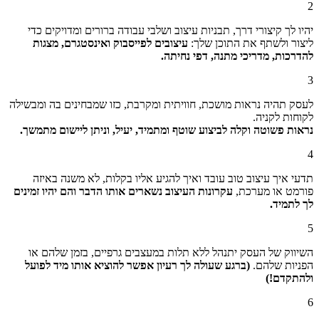
2
יהיו לך קיצורי דרך, תבניות עיצוב ושלבי עבודה ברורים ומדויקים כדי
ליצור ולשתף את התוכן שלך:
עיצובים לפייסבוק ואינסטגרם, מצגות
להדרכות, מדריכי מתנה, דפי נחיתה.
3
לעסק תהיה נראות מושכת, חוויתית ומקרבת, כזו שמבחינים בה ומבשילה
לקוחות לקניה.
נראות פשוטה וקלה לביצוע שוטף ומתמיד, יעיל, וניתן ליישום מתמשך.
4
תדעי איך עיצוב טוב עובד ואיך להגיע אליו בקלות, לא משנה באיזה
פורמט או מערכת,
עקרונות העיצוב נשארים אותו הדבר והם יהיו זמינים
לך לתמיד.
5
השיווק של העסק יתנהל ללא תלות במעצבים גרפיים, בזמן שלהם או
הפניות שלהם.
(ברגע שעולה לך רעיון
אפשר להוציא אותו מיד לפועל
ולהתקדם!)
6