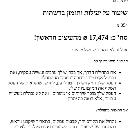
5,310 ₪
שיעור על יעילות ותזמון ברשתות
354 ₪
סה"כ: 17,474 ₪ מהעיצוב הראשון!
אבל זה לא המחיר שתשלמי היום..
התוכנית מתאימה לך אם..
את בתחילת הדרך, אך כבר יש לך ערכים ועשייה עסקית, ואת
רוצה להקים מותג בצורה "נכונה" מההתחלה
העסק שלך ותיק ויש לך רצון לרענן, לחדש, שהנראות של העסק
תשקף את המקצועיות שלו.
העסק שלך מוכר שירותים או מוצרים - ואת לא נבהלת מעשייה
עצמית, אלא רואה בה יתרון
איך התוכנית מתנהלת?
נתחיל את הקורס יחד, קבוצת עסקים, בתאריך שיקבע מראש,
במתכונת של שיעורים בזום. השיעורים יהיו מוקלטים לצפייה