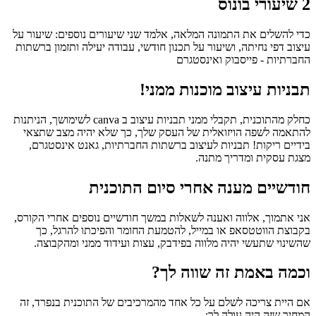
2 שיעורי בונוס
כדי להשלים את התמונה המלאה, אלמד שני שיעורים נוספים: שיעור על
עיצוב דפי נחיתה, ושיעור על תכנון חודשי, עבודה יעילה ותזמון ברשתות
החברתיות - פייסבוק ואינסטגרם
תבניות עיצוב מוכנות ממני!
כחלק מהתוכנית, תקבלי ממני תבניות עיצוב ב canva לשימושך, הניתנות
להתאמה לשפה הויזואלית של העסק שלך, כך שלא יהיה מצב שתצאי
בידיים ריקות! תבניות לעיצוב ברשתות החברתיות, גאנט אינסטגרם,
מצגת עסקית ומדריך מתנה.
חודשיים מענה אחרי סיום התוכנית
אני אתמוך, אלווה ואענה לשאלות במשך חודשיים נוספים אחרי הקורס,
בקבוצת הווטטסאפ או במייל, להטמעת החומר והפיכתו להרגל, כך
שהשינוי שתעשי יהיה מלווה בפידבק, עצות ועידוד ממני ומהקבוצה.
וכמה באמת זה שווה לך?
אם היית צריכה לשלם על כל אחד מהמרכיבים של התוכנית בנפרד, זה
המחיר שזה היה עולה לך: